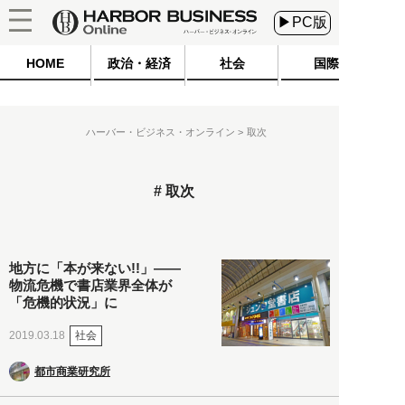
▶PC版
HOME
政治・経済
社会
国際
ハーバー・ビジネス・オンライン
取次
取次
地方に「本が来ない!!」――
物流危機で書店業界全体が
「危機的状況」に
社会
2019.03.18
都市商業研究所