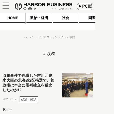
▶PC版
HOME
政治・経済
社会
国際
ハーバー・ビジネス・オンライン
収賄
収賄
収賄事件で辞職した吉川元農
水大臣の北海道2区補選で、菅
政権は本当に候補擁立を断念
したのか!?
政治・経済
2021.01.28
横田一