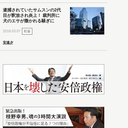
逮捕されていたサムスンの2代
目が釈放され炎上！ 裁判所に
犬のエサが撒かれる騒ぎに
社会
2018.03.07
安達夕