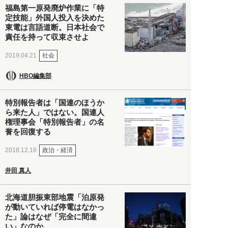
福島第一原発廃炉作業に「特
定技能」外国人投入を決めた
東電は言語道断。日本社会で
責任を持って収束させよ
社会
2019.04.21
HBO編集部
特別報告者は「国連のほうか
ら来た人」ではない。国連人
権理事会「特別報告者」の名
誉を回復する
政治・経済
2018.12.16
井田 真人
北海道胆振東部地震「泊原発
が動いていれば停電はなかっ
た」論はなぜ「完全に間違
い」なのか