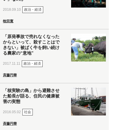
政治・経済
2018.09.10
牧田寛
「原発事故で売れなくなった
からといって、殺すことはで
きない」被ばく牛を飼い続け
る農家の“意地”
政治・経済
2017.11.11
斉藤円華
「核実験の島」から避難させ
た船長が語る、住民の健康被
害の実態
社会
2016.05.02
斉藤円華