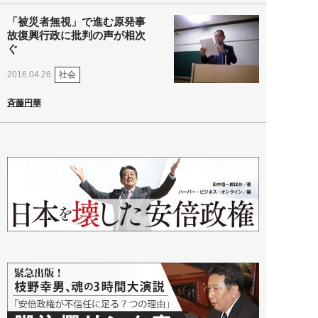
「被災者無視」で進む原発事
故復興行政に批判の声が相次
ぐ
社会
2016.04.26
斉藤円華