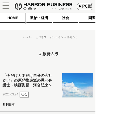
▶PC版
HOME
政治・経済
社会
国際
ハーバー・ビジネス・オンライン
原発ムラ
原発ムラ
「今だけカネだけ自分の会社
だけ」の原発推進派の愚＜弁
護士・映画監督 河合弘之＞
社会
2021.03.24
月刊日本