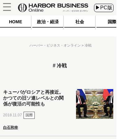
▶PC版
HOME
政治・経済
社会
国際
ハーバー・ビジネス・オンライン
冷戦
冷戦
キューバがロシアと再接近。
かつての旧ソ連レベルとの関
係が復活の可能性も
国際
2018.11.07
白石和幸