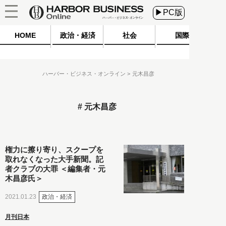
▶PC版
HOME
政治・経済
社会
国際
ハーバー・ビジネス・オンライン
元木昌彦
元木昌彦
権力に擦り寄り、スクープを
取れなくなった大手新聞。記
者クラブの大罪 ＜編集者・元
木昌彦氏＞
政治・経済
2021.01.23
月刊日本