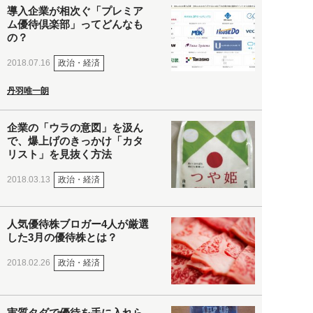
導入企業が相次ぐ「プレミア
ム優待倶楽部」ってどんなも
の？
政治・経済
2018.07.16
丹羽唯一朗
企業の「ウラの意図」を汲ん
で、爆上げのきっかけ「カタ
リスト」を見抜く方法
政治・経済
2018.03.13
人気優待株ブロガー4人が厳選
した3月の優待株とは？
政治・経済
2018.02.26
実質タダで優待を手に入れら