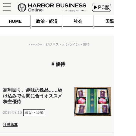
▶PC版
HOME
政治・経済
社会
国際
ハーバー・ビジネス・オンライン
優待
優待
高利回り、趣味の逸品……駆
け込みでも間に合うオススメ
株主優待
政治・経済
2019.03.16
辻野祐真