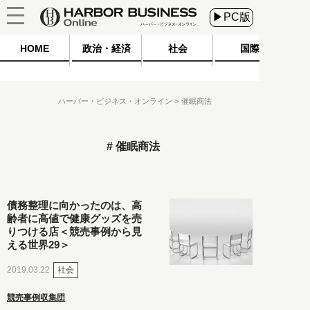
▶PC版
HOME
政治・経済
社会
国際
ハーバー・ビジネス・オンライン
催眠商法
催眠商法
債務整理に向かったのは、高
齢者に高値で健康グッズを売
りつける店＜競売事例から見
える世界29＞
社会
2019.03.22
競売事例収集団