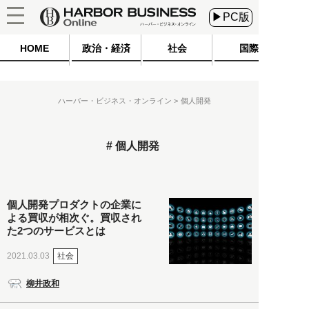
▶PC版
HOME
政治・経済
社会
国際
ハーバー・ビジネス・オンライン
個人開発
個人開発
個人開発プロダクトの企業に
よる買収が相次ぐ。買収され
た2つのサービスとは
社会
2021.03.03
柳井政和