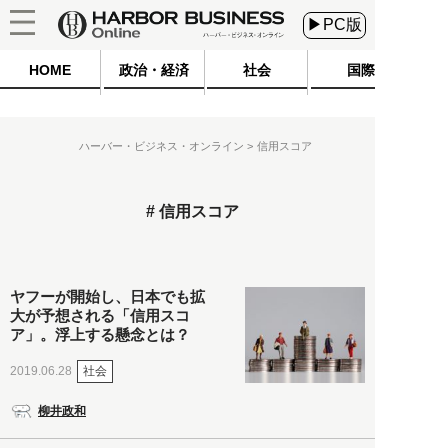
▶PC版
HOME
政治・経済
社会
国際
ハーバー・ビジネス・オンライン
信用スコア
信用スコア
ヤフーが開始し、日本でも拡
大が予想される「信用スコ
ア」。浮上する懸念とは？
社会
2019.06.28
柳井政和