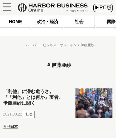
▶PC版
HOME
政治・経済
社会
国際
ハーバー・ビジネス・オンライン
伊藤亜紗
伊藤亜紗
「利他」に潜む危うさ。
『「利他」とは何か』著者、
伊藤亜紗に聞く
社会
2021.03.22
月刊日本