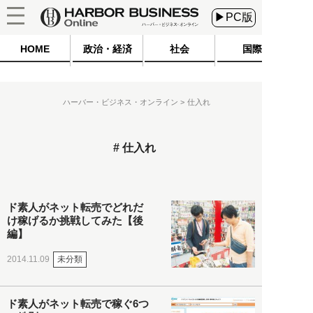
▶PC版
HOME
政治・経済
社会
国際
ハーバー・ビジネス・オンライン
仕入れ
仕入れ
ド素人がネット転売でどれだ
け稼げるか挑戦してみた【後
編】
未分類
2014.11.09
ド素人がネット転売で稼ぐ6つ