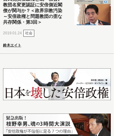
教団名変更認証に安倍側近閣
僚が関与か？＜政界宗教汚染
～安倍政権と問題教団の歪な
共存関係・第3回＞
社会
2019.01.24
鈴木エイト