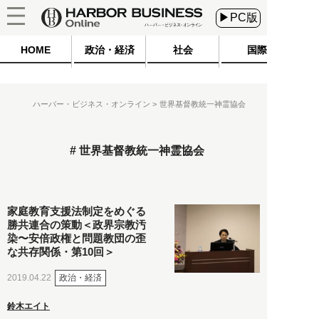
▶PC版
HOME
政治・経済
社会
国際
ハーバー・ビジネス・オンライン
世界基督教統一神霊協会
世界基督教統一神霊協会
家庭教育支援法制定をめぐる
勝共連合の策動＜政界宗教汚
染〜安倍政権と問題教団の歪
な共存関係・第10回＞
政治・経済
2019.04.22
鈴木エイト