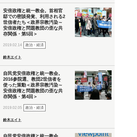
安倍政権と統一教会。首相官
邸での密談発覚、利用される2
世信者たち＜政界宗教汚染～
安倍政権と問題教団の歪な共
存関係・第5回＞
政治・経済
2019.02.14
鈴木エイト
自民党安倍政権と統一教会。
2016参院選、教団2世信者を
使った策動＜政界宗教汚染～
安倍政権と問題教団の歪な共
存関係・第4回＞
政治・経済
2019.02.05
鈴木エイト
自民党安倍政権と統一教会。