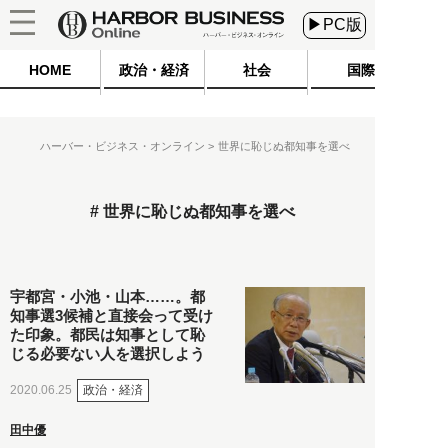
▶PC版
HOME
政治・経済
社会
国際
ハーバー・ビジネス・オンライン
世界に恥じぬ都知事を選べ
世界に恥じぬ都知事を選べ
宇都宮・小池・山本……。都
知事選3候補と直接会って受け
た印象。都民は知事として恥
じる必要ない人を選択しよう
政治・経済
2020.06.25
田中優