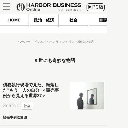
▶PC版
HOME
政治・経済
社会
国際
ハーバー・ビジネス・オンライン
世にも奇妙な物語
世にも奇妙な物語
債務執行現場で見た、転落し
た”もう一人の自分”＜競売事
例から見える世界37＞
社会
2019.08.28
競売事例収集団