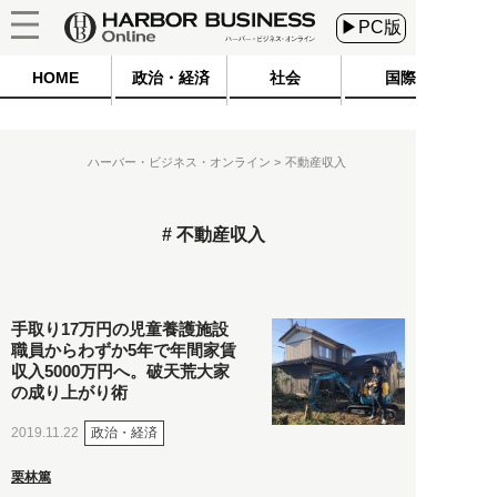
▶PC版
HOME
政治・経済
社会
国際
ハーバー・ビジネス・オンライン
不動産収入
不動産収入
手取り17万円の児童養護施設
職員からわずか5年で年間家賃
収入5000万円へ。破天荒大家
の成り上がり術
政治・経済
2019.11.22
栗林篤