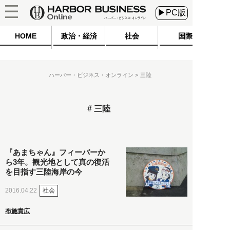
▶PC版
HOME
政治・経済
社会
国際
ハーバー・ビジネス・オンライン
三陸
三陸
『あまちゃん』フィーバーか
ら3年。観光地として真の復活
を目指す三陸海岸の今
社会
2016.04.22
布施貴広