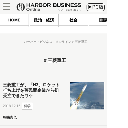
▶PC版
HOME
政治・経済
社会
国際
ハーバー・ビジネス・オンライン
三菱重工
三菱重工
三菱重工が、「H3」ロケット
打ち上げを英民間企業から初
受注できたワケ
科学
2018.12.15
鳥嶋真也