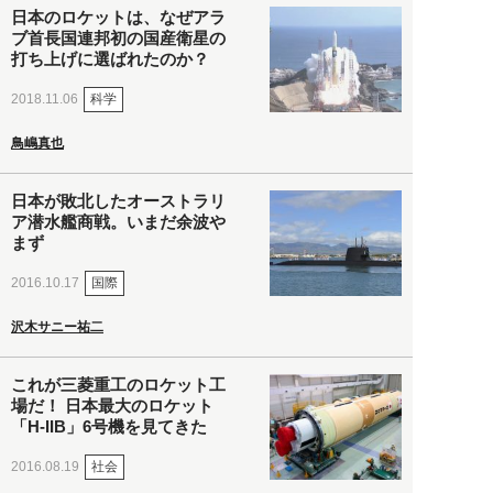
日本のロケットは、なぜアラ
ブ首長国連邦初の国産衛星の
打ち上げに選ばれたのか？
科学
2018.11.06
鳥嶋真也
日本が敗北したオーストラリ
ア潜水艦商戦。いまだ余波や
まず
国際
2016.10.17
沢木サニー祐二
これが三菱重工のロケット工
場だ！ 日本最大のロケット
「H-IIB」6号機を見てきた
社会
2016.08.19