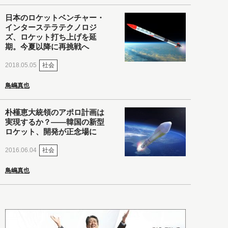
日本のロケットベンチャー・
インターステラテクノロジ
ズ、ロケット打ち上げを延
期。今夏以降に再挑戦へ
社会
2018.05.05
鳥嶋真也
朴槿恵大統領のアポロ計画は
実現するか？――韓国の新型
ロケット、開発が正念場に
社会
2016.06.04
鳥嶋真也