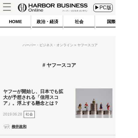
▶PC版
HOME
政治・経済
社会
国際
ハーバー・ビジネス・オンライン
ヤフースコア
ヤフースコア
ヤフーが開始し、日本でも拡
大が予想される「信用スコ
ア」。浮上する懸念とは？
社会
2019.06.28
柳井政和