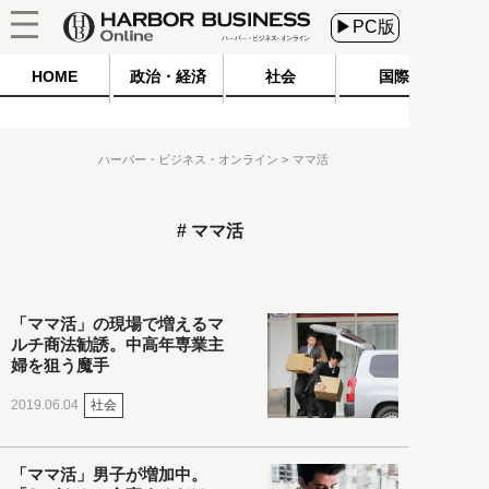
▶PC版
HOME
政治・経済
社会
国際
ハーバー・ビジネス・オンライン
ママ活
ママ活
「ママ活」の現場で増えるマ
ルチ商法勧誘。中高年専業主
婦を狙う魔手
社会
2019.06.04
「ママ活」男子が増加中。