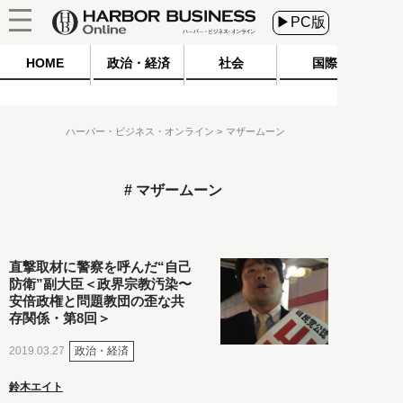
▶PC版
HOME
政治・経済
社会
国際
ハーバー・ビジネス・オンライン
マザームーン
マザームーン
直撃取材に警察を呼んだ“自己
防衛”副大臣＜政界宗教汚染〜
安倍政権と問題教団の歪な共
存関係・第8回＞
政治・経済
2019.03.27
鈴木エイト