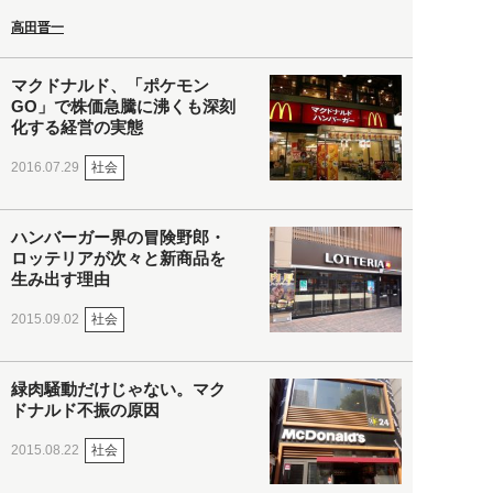
高田晋一
マクドナルド、「ポケモン
GO」で株価急騰に沸くも深刻
化する経営の実態
社会
2016.07.29
ハンバーガー界の冒険野郎・
ロッテリアが次々と新商品を
生み出す理由
社会
2015.09.02
緑肉騒動だけじゃない。マク
ドナルド不振の原因
社会
2015.08.22