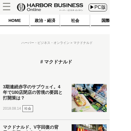
▶PC版
HOME
政治・経済
社会
国際
ハーバー・ビジネス・オンライン
マクドナルド
マクドナルド
3期連続赤字のサブウェイ。4
年で180店閉店の苦境の要因と
打開策は？
社会
2018.08.14
マクドナルド、V字回復の背