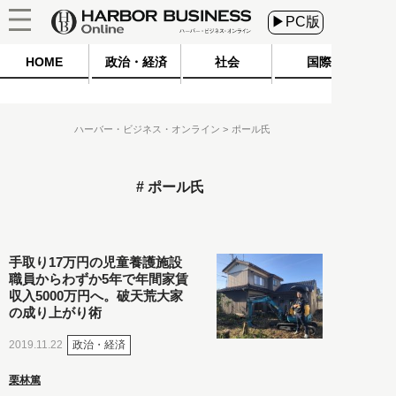
▶PC版
HOME
政治・経済
社会
国際
ハーバー・ビジネス・オンライン
ポール氏
ポール氏
手取り17万円の児童養護施設
職員からわずか5年で年間家賃
収入5000万円へ。破天荒大家
の成り上がり術
政治・経済
2019.11.22
栗林篤