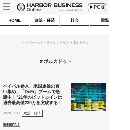
▶PC版
HOME
政治・経済
社会
国際
ハーバー・ビジネス・オンライン
ポルカドット
ポルカドット
ペイパル参入、米国企業の買
い集め、「DeFi」ブームで急
騰中！ ’21年のビットコインは
過去最高値230万を突破する！
政治・経済
2020.11.11
週刊SPA！