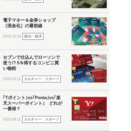
電子マネー＆金券ショップ
［現金化］の最前線
政治・経済
2016.10.03
セブンで仕込んでローソンで
使う!? 5％得するコンビニ買
い物術
カルチャー・スポーツ
2016.03.11
｢Tポイント｣vs｢Ponta｣vs｢楽
天スーパーポイント｣ どれが
一番得？
カルチャー・スポーツ
2015.09.11