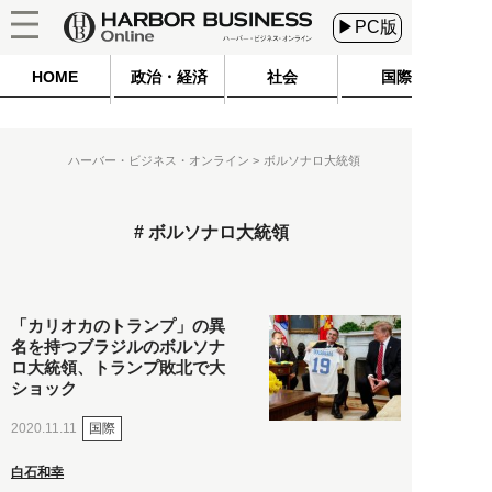
▶PC版
HOME
政治・経済
社会
国際
ハーバー・ビジネス・オンライン
ボルソナロ大統領
ボルソナロ大統領
「カリオカのトランプ」の異
名を持つブラジルのボルソナ
ロ大統領、トランプ敗北で大
ショック
国際
2020.11.11
白石和幸