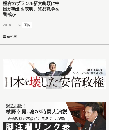
極右のブラジル新大統領に中
国が懸念を表明。貿易戦争を
警戒か
国際
2018.11.04
白石和幸