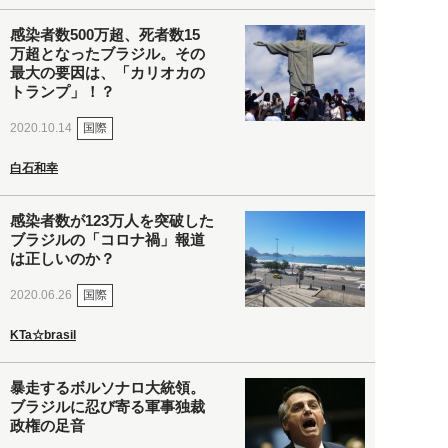
感染者数500万超、死者数15
万超となったブラジル。その
最大の要因は、「カリオカの
トランプ」！？
国際
2020.10.14
白石和幸
感染者数が123万人を突破した
ブラジルの「コロナ禍」報道
は正しいのか？
国際
2020.06.26
KTa☆brasil
暴走するボルソナロ大統領。
ブラジルに忍び寄る軍事独裁
政権の足音