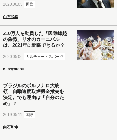
国際
2020.06.05
白石和幸
210万人を動員した「民衆蜂起
の象徴」リオのカーニバル
は、2021年に開催できるか？
カルチャー・スポーツ
2020.05.06
KTa☆brasil
ブラジルのボルソナロ大統
領、自動速度取締機全撤去を
決定。でも理由は「自分のた
め」？
国際
2019.05.11
白石和幸