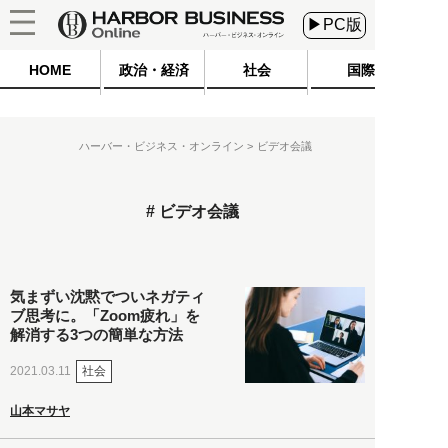
▶PC版
HOME
政治・経済
社会
国際
ハーバー・ビジネス・オンライン
ビデオ会議
ビデオ会議
気まずい沈黙でついネガティ
ブ思考に。「Zoom疲れ」を
解消する3つの簡単な方法
社会
2021.03.11
山本マサヤ