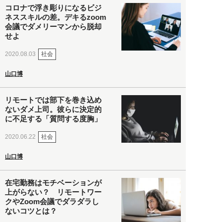
コロナで浮き彫りになるビジ
ネススキルの差。デキるzoom
会議でダメリーマンから脱却
せよ
社会
2020.08.03
山口博
リモートでは部下を巻き込め
ないダメ上司。彼らに決定的
に不足する「質問する度胸」
社会
2020.06.22
山口博
在宅勤務はモチベーションが
上がらない？ リモートワー
クやZoom会議でダラダラし
ないコツとは？