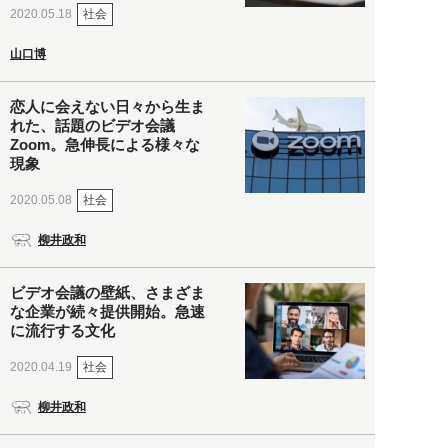
社会
2020.05.18
山口博
恋人に会えない日々から生ま
れた、話題のビデオ会議
Zoom。急伸長による様々な
現象
社会
2020.05.08
柳井政和
ビデオ会議の壁紙、さまざま
な企業が続々提供開始。急速
に流行する文化
社会
2020.04.19
柳井政和