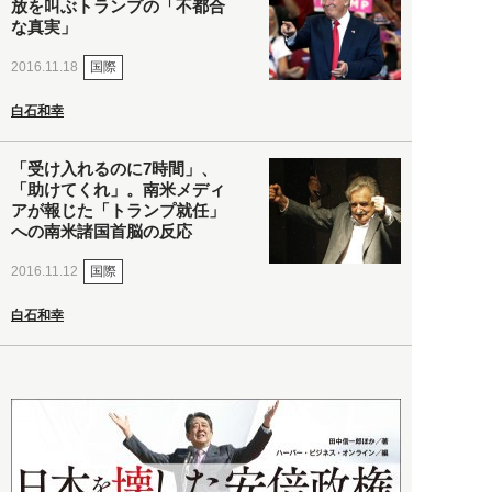
放を叫ぶトランプの「不都合
な真実」
国際
2016.11.18
白石和幸
「受け入れるのに7時間」、
「助けてくれ」。南米メディ
アが報じた「トランプ就任」
への南米諸国首脳の反応
国際
2016.11.12
白石和幸