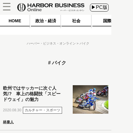
▶PC版
HOME
政治・経済
社会
国際
ハーバー・ビジネス・オンライン
バイク
バイク
欧州ではサッカーに次ぐ人
気!? 車上の格闘技「スピー
ドウェイ」の魅力
カルチャー・スポーツ
2020.08.30
林泰人