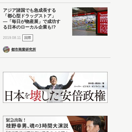
アジア諸国でも急成長する
「都心型ドラッグストア」
―「毎日が物産展」で成功す
る日本のローカル企業も!?
国際
2019.08.11
都市商業研究所