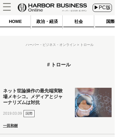
▶PC版
HOME
政治・経済
社会
国際
ハーバー・ビジネス・オンライン
トロール
トロール
ネット世論操作の最先端実験
場メキシコ。メディアとジャ
ーナリズムは対抗
国際
2019.03.09
一田和樹