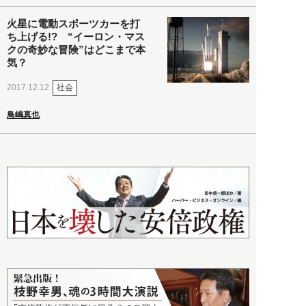
火星に電動スポーツカーを打
ち上げる!? “イーロン・マス
クの奇妙な冒険”はどこまで本
気？
社会
2017.12.12
鳥嶋真也