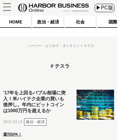
▶PC版
HOME
政治・経済
社会
国際
ハーバー・ビジネス・オンライン
テスラ
テスラ
’17年を上回るバブル相場に突
入！米ハイテク企業の買いも
後押し。年内にビットコイン
は1000万円を超えるか
政治・経済
2021.03.14
週刊SPA！