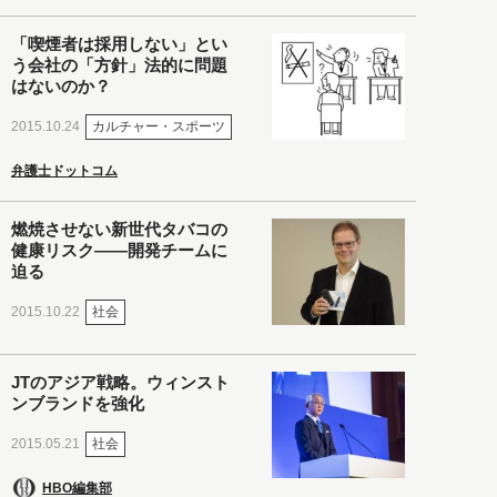
「喫煙者は採用しない」とい
う会社の「方針」法的に問題
はないのか？
カルチャー・スポーツ
2015.10.24
弁護士ドットコム
燃焼させない新世代タバコの
健康リスク――開発チームに
迫る
社会
2015.10.22
JTのアジア戦略。ウィンスト
ンブランドを強化
社会
2015.05.21
HBO編集部