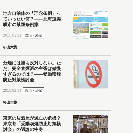
地方自治体の「理念条例」っ
ていったい何？――北海道美
唄市の禁煙条例案
政治・経済
2015.02.21
杉山大樹
分煙には誰も反対しない。た
だ、完全禁煙派の主張は傲慢
すぎるのでは？――受動喫煙
防止対策検討会
政治・経済
2015.02.14
杉山大樹
東京の居酒屋が滅亡の危機？
東京都「受動喫煙防止対策検
討会」の議論の中身