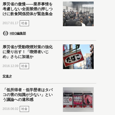
厚労省の傲慢――業界事情を
考慮しない全面禁煙の押しつ
けに飲食関係団体が緊急集会
社会
2017.01.17
HBO編集部
厚労省が受動喫煙対策の強化
に乗り出す！「喫煙者いじ
め」さらに加速か
社会
2016.12.09
安達夕
「低所得者・低学歴者はタバ
コの害の知識が少ない」とい
う議論への違和感
社会
2016.06.02