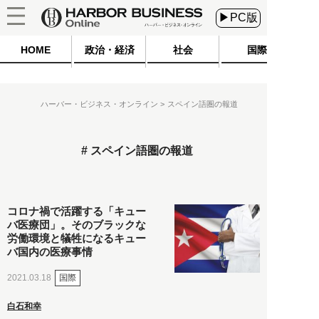
▶PC版
HOME
政治・経済
社会
国際
ハーバー・ビジネス・オンライン
スペイン語圏の報道
スペイン語圏の報道
コロナ禍で活躍する「キュー
バ医療団」。そのブラックな
労働環境と犠牲になるキュー
バ国内の医療事情
国際
2021.03.18
白石和幸