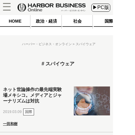
▶PC版
HOME
政治・経済
社会
国際
ハーバー・ビジネス・オンライン
スパイウェア
スパイウェア
ネット世論操作の最先端実験
場メキシコ。メディアとジャ
ーナリズムは対抗
国際
2019.03.09
一田和樹