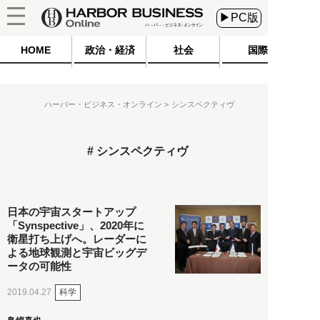
▶PC版
HOME
政治・経済
社会
国際
ハーバー・ビジネス・オンライン
シンスペクティヴ
シンスペクティヴ
日本の宇宙スタートアップ
「Synspective」、2020年に
衛星打ち上げへ。レーダーに
よる地球観測と宇宙ビッグデ
ータの可能性
科学
2019.04.27