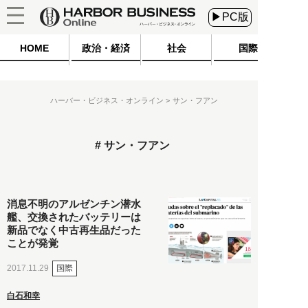
▶PC版
HOME
政治・経済
社会
国際
ハーバー・ビジネス・オンライン
サン・フアン
サン・フアン
消息不明のアルゼンチン潜水
艦、交換されたバッテリーは
新品でなく中古再生品だった
ことが発覚
国際
2017.11.29
白石和幸