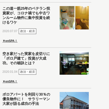
この道一筋25年のベテラン投
資家が、コロナ禍でも中古ワ
ンルーム物件に集中投資を続
けるワケ
政治・経済
2020.07.07
￥enSPA！
空き家だった実家を皮切りに
「ボロ戸建て」投資が大成
功。その秘訣とは？
政治・経済
2020.01.04
￥enSPA！
ボロアパートを利回り30％の
優良物件に！ サラリーマン
大家が語る成功の手法