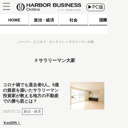
▶PC版
HOME
政治・経済
社会
国際
ハーバー・ビジネス・オンライン
サラリーマン大家
サラリーマン大家
コロナ禍でも退去者0人。5億
の資産を築いたサラリーマン
投資家が教える地方の不動産
での勝ち筋とは？
政治・経済
2020.07.21
￥enSPA！