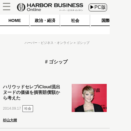
▶PC版
HOME
政治・経済
社会
国際
ハーバー・ビジネス・オンライン
ゴシップ
ゴシップ
ハリウッドセレブiCloud流出
ヌードの価値を損害賠償額か
ら考えた
社会
2014.09.17
杉山大樹