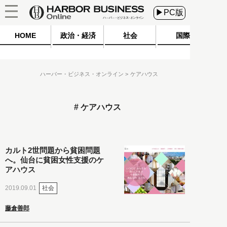
▶PC版
HOME
政治・経済
社会
国際
ハーバー・ビジネス・オンライン
ケアハウス
ケアハウス
カルト2世問題から貧困問題
へ。仙台に貧困女性支援のケ
アハウス
社会
2019.09.01
藤倉善郎