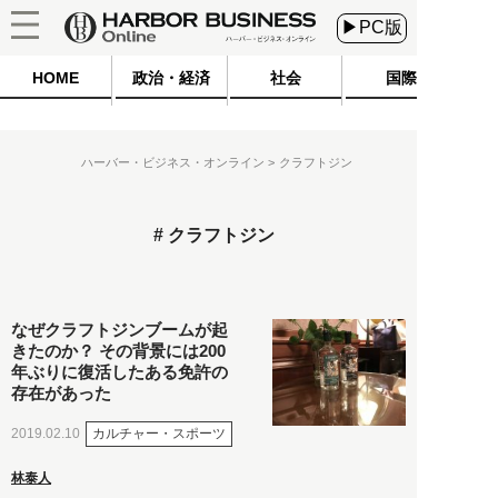
▶PC版
HOME
政治・経済
社会
国際
ハーバー・ビジネス・オンライン
クラフトジン
クラフトジン
なぜクラフトジンブームが起
きたのか？ その背景には200
年ぶりに復活したある免許の
存在があった
カルチャー・スポーツ
2019.02.10
林泰人