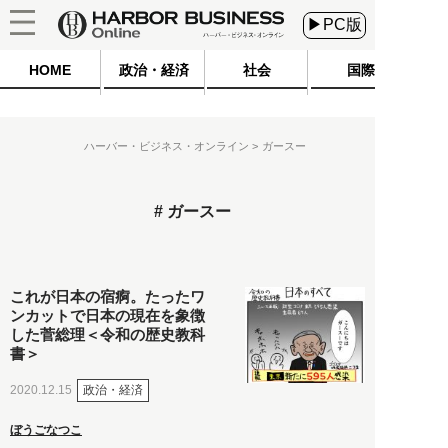
▶PC版
HOME
政治・経済
社会
国際
ハーバー・ビジネス・オンライン
ガースー
ガースー
これが日本の宿痾。たったワ
ンカットで日本の現在を象徴
した菅総理＜令和の歴史教科
書＞
政治・経済
2020.12.15
ぼうごなつこ