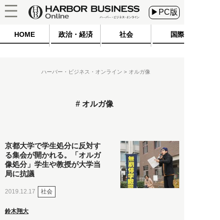
▶PC版
HOME
政治・経済
社会
国際
ハーバー・ビジネス・オンライン
オルガ像
オルガ像
京都大学で学生処分に反対す
る集会が開かれる。「オルガ
像処分」学生や教授が大学当
局に抗議
社会
2019.12.17
鈴木翔大