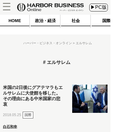
▶PC版
HOME
政治・経済
社会
国際
ハーバー・ビジネス・オンライン
エルサレム
エルサレム
米国の2日後にグアテマラもエ
ルサレムに大使館を移した。
その理由にある中米国家の悲
哀
国際
2018.05.25
白石和幸