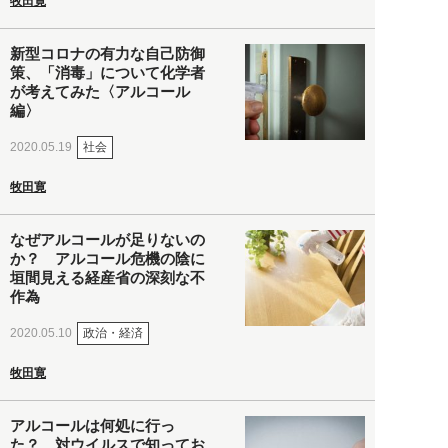
牧田寛
新型コロナの有力な自己防御
策、「消毒」について化学者
が考えてみた〈アルコール
編〉
社会
2020.05.19
牧田寛
なぜアルコールが足りないの
か？ アルコール危機の陰に
垣間見える経産省の深刻な不
作為
政治・経済
2020.05.10
牧田寛
アルコールは何処に行っ
た？ 対ウイルスで知ってお