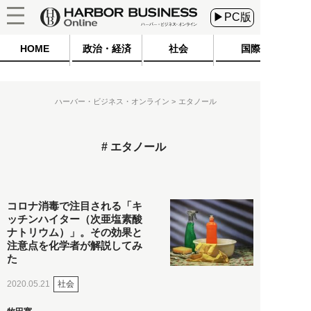
▶PC版
HOME
政治・経済
社会
国際
ハーバー・ビジネス・オンライン
エタノール
エタノール
コロナ消毒で注目される「キ
ッチンハイター（次亜塩素酸
ナトリウム）」。その効果と
注意点を化学者が解説してみ
た
社会
2020.05.21