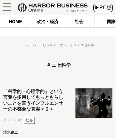
▶PC版
HOME
政治・経済
社会
国際
ハーバー・ビジネス・オンライン
エセ科学
エセ科学
「科学的・心理学的」という
言葉を多用してもっともらし
いことを言うインフルエンサ
ーの不都合な真実＜２＞
社会
2020.01.02
清水建二