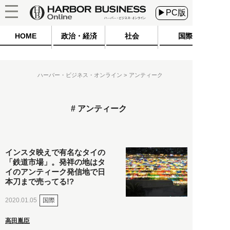
▶PC版
HOME
政治・経済
社会
国際
ハーバー・ビジネス・オンライン
アンティーク
アンティーク
インスタ映えで有名なタイの
「鉄道市場」。発祥の地はタ
イのアンティーク発信地で日
本刀まで売ってる!?
国際
2020.01.05
高田胤臣