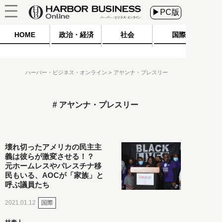
▶PC版
HOME
政治・経済
社会
国際
ハーバー・ビジネス・オンライン
アヤンナ・プレスリー
アヤンナ・プレスリー
壊れ切ったアメリカの民主主
義は彼らが激変させる！？
元ホームレスやパレスチナ移
民もいる、AOCが「家族」と
呼ぶ議員たち
国際
2021.01.12