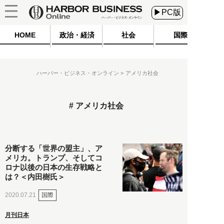
▶PC版
HOME
政治・経済
社会
国際
ハーバー・ビジネス・オンライン
アメリカ社会
アメリカ社会
分断する「世界の盟主」、ア
メリカ。トランプ、そしてコ
ロナ以後の日本の生存戦略と
は？＜内田樹氏＞
国際
2020.07.21
月刊日本