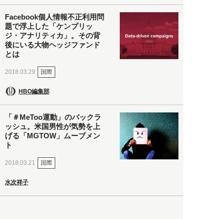
Facebook個人情報不正利用問
題で浮上した「ケンブリッ
ジ・アナリティカ」。その背
後にいる大物ヘッジファンド
とは
国際
2018.03.29
HBO編集部
「＃MeToo運動」のバックラ
ッシュ。米国男性が気勢を上
げる「MGTOW」ムーブメン
ト
国際
2018.03.21
水次祥子